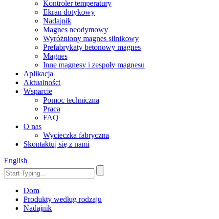
Kontroler temperatury
Ekran dotykowy
Nadajnik
Magnes neodymowy
Wyróżniony magnes silnikowy
Prefabrykaty betonowy magnes
Magnes
Inne magnesy i zespoły magnesu
Aplikacja
Aktualności
Wsparcie
Pomoc techniczna
Praca
FAQ
O nas
Wycieczka fabryczna
Skontaktuj się z nami
English
Dom
Produkty według rodzaju
Nadajnik