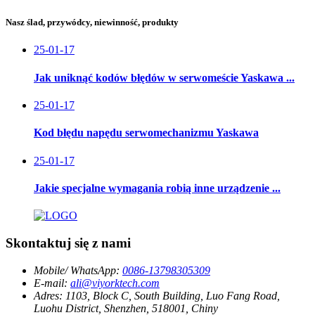
Nasz ślad, przywódcy, niewinność, produkty
25-01-17
Jak uniknąć kodów błędów w serwomeście Yaskawa ...
25-01-17
Kod błędu napędu serwomechanizmu Yaskawa
25-01-17
Jakie specjalne wymagania robią inne urządzenie ...
Skontaktuj się z nami
Mobile/ WhatsApp:
0086-13798305309
E-mail:
ali@viyorktech.com
Adres:
1103, Block C, South Building, Luo Fang Road,
Luohu District, Shenzhen, 518001, Chiny