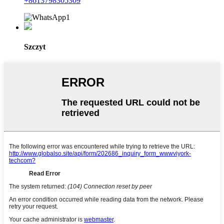
+8613798305309
Szczyt