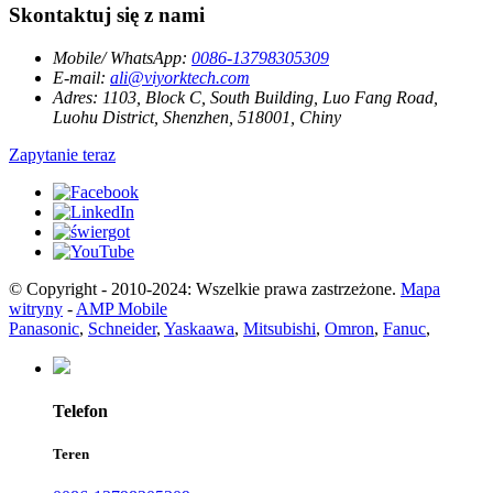
Skontaktuj się z nami
Mobile/ WhatsApp:
0086-13798305309
E-mail:
ali@viyorktech.com
Adres:
1103, Block C, South Building, Luo Fang Road,
Luohu District, Shenzhen, 518001, Chiny
Zapytanie teraz
© Copyright - 2010-2024: Wszelkie prawa zastrzeżone.
Mapa
witryny
-
AMP Mobile
Panasonic
,
Schneider
,
Yaskaawa
,
Mitsubishi
,
Omron
,
Fanuc
,
Telefon
Teren