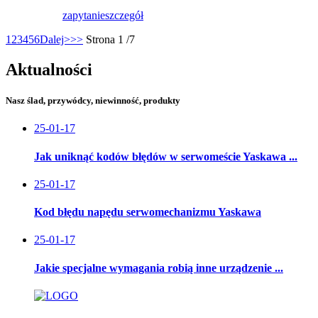
zapytanie
szczegół
1
2
3
4
5
6
Dalej>
>>
Strona 1 /7
Aktualności
Nasz ślad, przywódcy, niewinność, produkty
25-01-17
Jak uniknąć kodów błędów w serwomeście Yaskawa ...
25-01-17
Kod błędu napędu serwomechanizmu Yaskawa
25-01-17
Jakie specjalne wymagania robią inne urządzenie ...