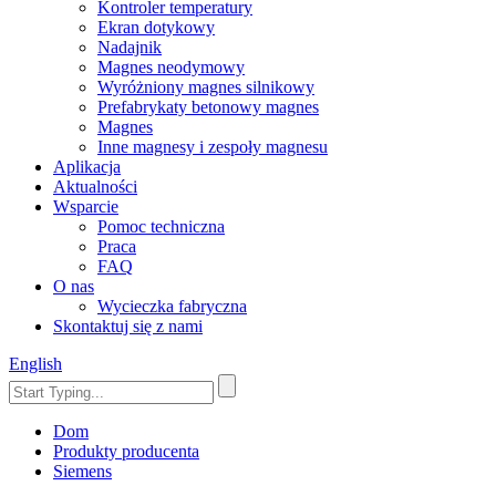
Kontroler temperatury
Ekran dotykowy
Nadajnik
Magnes neodymowy
Wyróżniony magnes silnikowy
Prefabrykaty betonowy magnes
Magnes
Inne magnesy i zespoły magnesu
Aplikacja
Aktualności
Wsparcie
Pomoc techniczna
Praca
FAQ
O nas
Wycieczka fabryczna
Skontaktuj się z nami
English
Dom
Produkty producenta
Siemens