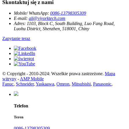
Skontaktuj się z nami
Mobile/ WhatsApp:
0086-13798305309
E-mail:
ali@viyorktech.com
Adres:
1103, Block C, South Building, Luo Fang Road,
Luohu District, Shenzhen, 518001, Chiny
Zapytanie teraz
© Copyright - 2010-2024: Wszelkie prawa zastrzeżone.
Mapa
witryny
-
AMP Mobile
Fanuc
,
Schneider
,
Yaskaawa
,
Omron
,
Mitsubishi
,
Panasonic
,
Telefon
Teren
0086-13798305309