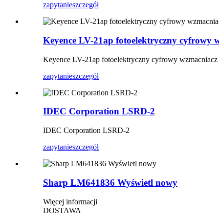
zapytanie
szczegół
Keyence LV-21ap fotoelektryczny cyfro
Keyence LV-21ap fotoelektryczny cyfrowy wzmacni
zapytanie
szczegół
IDEC Corporation LSRD-2
IDEC Corporation LSRD-2
zapytanie
szczegół
Sharp LM641836 Wyświetl nowy
Więcej informacji
DOSTAWA