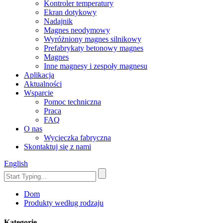
Kontroler temperatury
Ekran dotykowy
Nadajnik
Magnes neodymowy
Wyróżniony magnes silnikowy
Prefabrykaty betonowy magnes
Magnes
Inne magnesy i zespoły magnesu
Aplikacja
Aktualności
Wsparcie
Pomoc techniczna
Praca
FAQ
O nas
Wycieczka fabryczna
Skontaktuj się z nami
English
Dom
Produkty według rodzaju
Kategorie