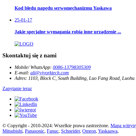
Kod błędu napędu serwomechanizmu Yaskawa
25-01-17
Jakie specjalne wymagania robią inne urządzenie ...
Skontaktuj się z nami
Mobile/ WhatsApp:
0086-13798305309
E-mail:
ali@viyorktech.com
Adres:
1103, Block C, South Building, Luo Fang Road, Luohu 
Zapytanie teraz
© Copyright - 2010-2024: Wszelkie prawa zastrzeżone.
Mapa witryn
Mitsubishi
,
Panasonic
,
Fanuc
,
Schneider
,
Omron
,
Yaskaawa
,