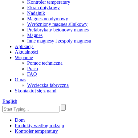
Kontroler temperatury
Ekran dotykowy
Nadajnik
Magnes neodymowy
Wyróżniony magnes silnikowy
Prefabrykaty betonowy magnes
Magnes
Inne magnesy i zespoły magnesu
Aplikacja
Aktualności
Wsparcie
Pomoc techniczna
Praca
FAQ
O nas
Wycieczka fabryczna
Skontaktuj się z nami
English
Dom
Produkty według rodzaju
Kontroler temperatury