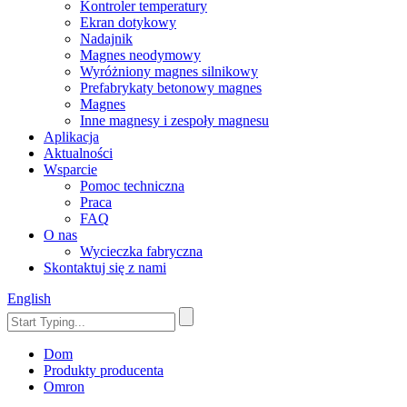
Kontroler temperatury
Ekran dotykowy
Nadajnik
Magnes neodymowy
Wyróżniony magnes silnikowy
Prefabrykaty betonowy magnes
Magnes
Inne magnesy i zespoły magnesu
Aplikacja
Aktualności
Wsparcie
Pomoc techniczna
Praca
FAQ
O nas
Wycieczka fabryczna
Skontaktuj się z nami
English
Dom
Produkty producenta
Omron