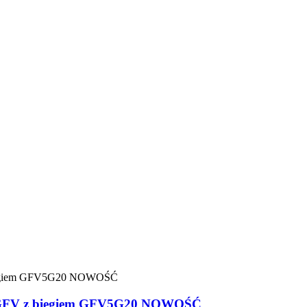
0P-GFV z biegiem GFV5G20 NOWOŚĆ