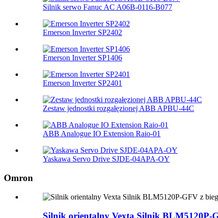
Silnik serwo Fanuc AC A06B-0116-B077
Emerson Inverter SP2402
Emerson Inverter SP1406
Emerson Inverter SP2401
Zestaw jednostki rozgałęzionej ABB APBU-44C
ABB Analogue IO Extension Raio-01
Yaskawa Servo Drive SJDE-04APA-OY
Omron
Silnik orientalny Vexta Silnik BLM512