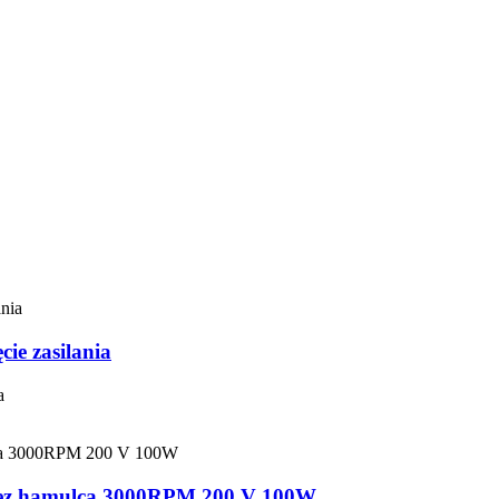
e zasilania
a
z hamulca 3000RPM 200 V 100W