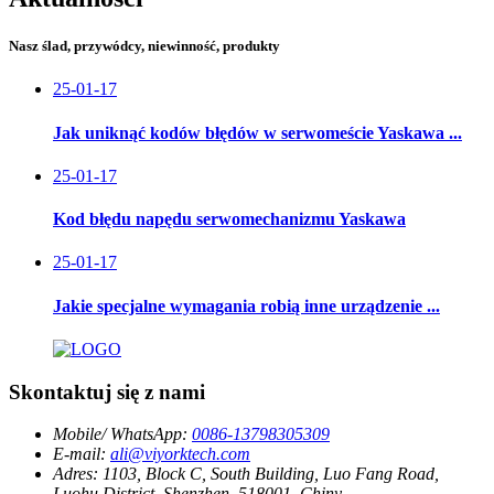
Nasz ślad, przywódcy, niewinność, produkty
25-01-17
Jak uniknąć kodów błędów w serwomeście Yaskawa ...
25-01-17
Kod błędu napędu serwomechanizmu Yaskawa
25-01-17
Jakie specjalne wymagania robią inne urządzenie ...
Skontaktuj się z nami
Mobile/ WhatsApp:
0086-13798305309
E-mail:
ali@viyorktech.com
Adres:
1103, Block C, South Building, Luo Fang Road,
Luohu District, Shenzhen, 518001, Chiny