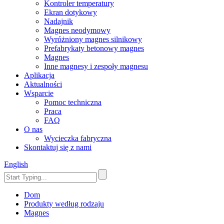
Kontroler temperatury
Ekran dotykowy
Nadajnik
Magnes neodymowy
Wyróżniony magnes silnikowy
Prefabrykaty betonowy magnes
Magnes
Inne magnesy i zespoły magnesu
Aplikacja
Aktualności
Wsparcie
Pomoc techniczna
Praca
FAQ
O nas
Wycieczka fabryczna
Skontaktuj się z nami
English
Dom
Produkty według rodzaju
Magnes